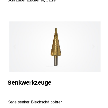
Schraubenausdreher, Sätze
Previous
Next
Senkwerkzeuge
Kegelsenker, Blechschälbohrer,