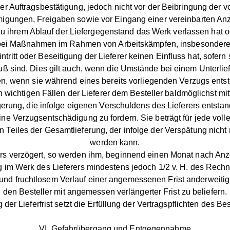
der Auftragsbestätigung, jedoch nicht vor der Beibringung der
gungen, Freigaben sowie vor Eingang einer vereinbarten An
 zu ihrem Ablauf der Liefergegenstand das Werk verlassen hat od
n bei Maßnahmen im Rahmen von Arbeitskämpfen, insbesondere S
tritt oder Beseitigung der Lieferer keinen Einfluss hat, sofern
uß sind. Dies gilt auch, wenn die Umstände bei einem Unterlie
eten, wenn sie während eines bereits vorliegenden Verzugs ent
n wichtigen Fällen der Lieferer dem Besteller baldmöglichst mit
ung, die infolge eigenen Verschuldens des Lieferers entstande
ine Verzugsentschädigung zu fordern. Sie beträgt für jede voll
 Teiles der Gesamtlieferung, der infolge der Verspätung nicht 
werden kann.
s verzögert, so werden ihm, beginnend einen Monat nach Anze
 im Werk des Lieferers mindestens jedoch 1/2 v. H. des Rechn
g und fruchtlosem Verlauf einer angemessenen Frist anderweit
den Besteller mit angemessen verlängerter Frist zu beliefern.
 der Lieferfrist setzt die Erfüllung der Vertragspflichten des Bes
VI. Gefahrübergang und Entgegennahme