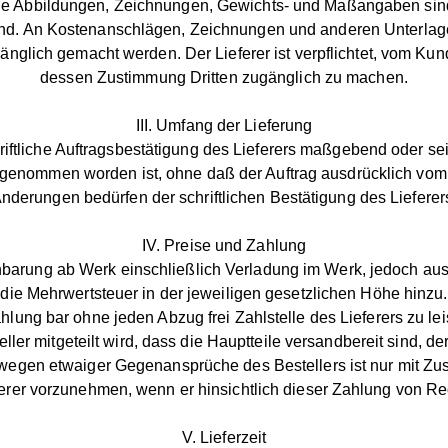
ie Abbildungen, Zeichnungen, Gewichts- und Maßangaben sind
sind. An Kostenanschlägen, Zeichnungen und anderen Unterlage
gänglich gemacht werden. Der Lieferer ist verpflichtet, vom Ku
dessen Zustimmung Dritten zugänglich zu machen.
III. Umfang der Lieferung
riftliche Auftragsbestätigung des Lieferers maßgebend oder sein
genommen worden ist, ohne daß der Auftrag ausdrücklich vom 
nderungen bedürfen der schriftlichen Bestätigung des Lieferer
IV. Preise und Zahlung
nbarung ab Werk einschließlich Verladung im Werk, jedoch au
die Mehrwertsteuer in der jeweiligen gesetzlichen Höhe hinzu.
lung bar ohne jeden Abzug frei Zahlstelle des Lieferers zu l
ller mitgeteilt wird, dass die Hauptteile versandbereit sind, d
egen etwaiger Gegenansprüche des Bestellers ist nur mit Zust
rer vorzunehmen, wenn er hinsichtlich dieser Zahlung von Rech
V. Lieferzeit