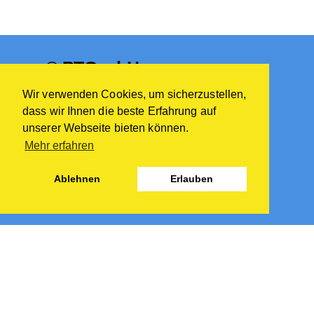
© PTG mbH
Wir verwenden Cookies, um sicherzustellen,
Find out more here:
dass wir Ihnen die beste Erfahrung auf
unserer Webseite bieten können.
About us
Products
Mehr erfahren
Catalogue
Contact
Ablehnen
Erlauben
Contact
Große Brenne 11, 58099 Hagen
E-mail: info@ptg-gmbh.de
Phone: +49(0)2331-9609-0
Fax: +49(0)2331-9609-16